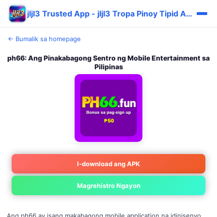
jljl3 Trusted App - jljl3 Tropa Pinoy Tipid App ⚡
← Bumalik sa homepage
ph66: Ang Pinakabagong Sentro ng Mobile Entertainment sa
Pilipinas
I-download ang APK
Magrehistro Ngayon
Ang ph66 ay isang makabagong mobile application na idinisenyo