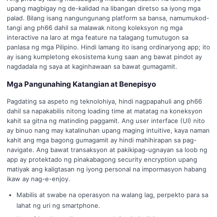
upang magbigay ng de-kalidad na libangan diretso sa iyong mga
palad. Bilang isang nangungunang platform sa bansa, namumukod-
tangi ang ph66 dahil sa malawak nitong koleksyon ng mga
interactive na laro at mga feature na talagang tumutugon sa
panlasa ng mga Pilipino. Hindi lamang ito isang ordinaryong app; ito
ay isang kumpletong ekosistema kung saan ang bawat pindot ay
nagdadala ng saya at kaginhawaan sa bawat gumagamit.
Mga Pangunahing Katangian at Benepisyo
Pagdating sa aspeto ng teknolohiya, hindi nagpapahuli ang ph66
dahil sa napakabilis nitong loading time at matatag na koneksyon
kahit sa gitna ng matinding paggamit. Ang user interface (UI) nito
ay binuo nang may katalinuhan upang maging intuitive, kaya naman
kahit ang mga bagong gumagamit ay hindi mahihirapan sa pag-
navigate. Ang bawat transaksyon at pakikipag-ugnayan sa loob ng
app ay protektado ng pinakabagong security encryption upang
matiyak ang kaligtasan ng iyong personal na impormasyon habang
ikaw ay nag-e-enjoy.
Mabilis at swabe na operasyon na walang lag, perpekto para sa
lahat ng uri ng smartphone.