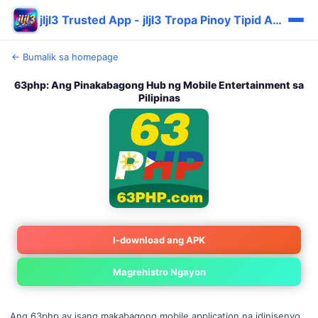
jljl3 Trusted App - jljl3 Tropa Pinoy Tipid App ⚡
← Bumalik sa homepage
63php: Ang Pinakabagong Hub ng Mobile Entertainment sa
Pilipinas
I-download ang APK
Magrehistro Ngayon
Ang 63php ay isang makabagong mobile application na idinisenyo