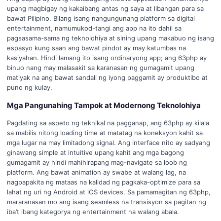
upang magbigay ng kakaibang antas ng saya at libangan para sa
bawat Pilipino. Bilang isang nangungunang platform sa digital
entertainment, namumukod-tangi ang app na ito dahil sa
pagsasama-sama ng teknolohiya at sining upang makabuo ng isang
espasyo kung saan ang bawat pindot ay may katumbas na
kasiyahan. Hindi lamang ito isang ordinaryong app; ang 63php ay
binuo nang may malasakit sa karanasan ng gumagamit upang
matiyak na ang bawat sandali ng iyong paggamit ay produktibo at
puno ng kulay.
Mga Pangunahing Tampok at Modernong Teknolohiya
Pagdating sa aspeto ng teknikal na pagganap, ang 63php ay kilala
sa mabilis nitong loading time at matatag na koneksyon kahit sa
mga lugar na may limitadong signal. Ang interface nito ay sadyang
ginawang simple at intuitive upang kahit ang mga bagong
gumagamit ay hindi mahihirapang mag-navigate sa loob ng
platform. Ang bawat animation ay swabe at walang lag, na
nagpapakita ng mataas na kalidad ng pagkaka-optimize para sa
lahat ng uri ng Android at iOS devices. Sa pamamagitan ng 63php,
mararanasan mo ang isang seamless na transisyon sa pagitan ng
iba’t ibang kategorya ng entertainment na walang abala.