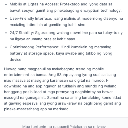
Mabilis at Ligtas na Access: Protektado ang iyong data sa
bawat sesyon gamit ang pinakabagong encryption technology.
User-Friendly Interface: Isang malinis at modernong disenyo na
madaling intindihin at gamitin ng kahit sino.
24/7 Stability: Siguradong walang downtime para sa tuloy-tuloy
na ligaya anumang oras at kahit saan.
Optimisadong Performance: Hindi kumakain ng maraming
battery at storage space, kaya swabe ang takbo ng iyong
device.
Huwag nang magpahuli sa makabagong trend ng mobile
entertainment sa bansa. Ang 63php ay ang iyong susi sa isang
mas masaya at masiglang karanasan sa digital na mundo. I-
download na ang app ngayon at tuklasin ang mundo ng walang
hanggang posibilidad at mga premyong naghihintay sa bawat
masugid na gumagamit. Sumali na sa aming lumalaking komunidad
at gawing espesyal ang iyong araw-araw na paglilibang gamit ang
pinaka-maaasahang app sa merkado.
Mga tuntunin ng paggamit
Patakaran sa privacy